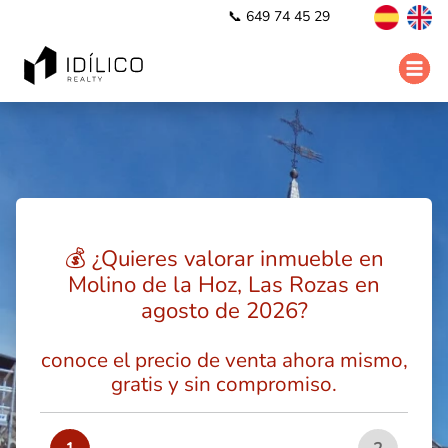
📞 649 74 45 29
💰 ¿Quieres valorar inmueble en
Molino de la Hoz, Las Rozas en
agosto de 2026?
conoce el precio de venta ahora mismo,
gratis y sin compromiso.