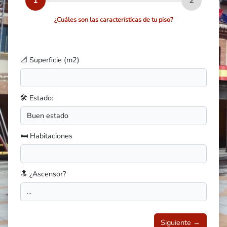
1
2
¿Cuáles son las características de tu piso?
📐 Superficie (m2)
🛠️ Estado:
🛏️ Habitaciones
🔝 ¿Ascensor?
Siguiente →